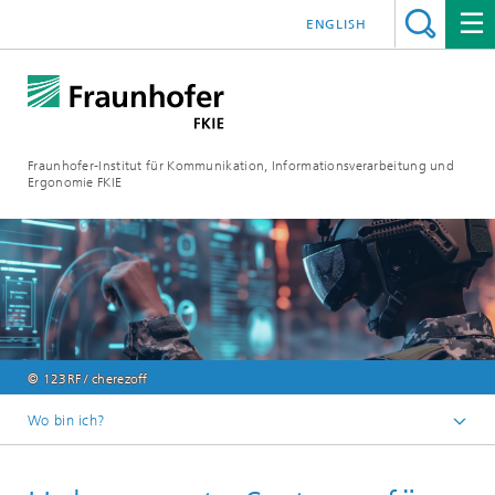
ENGLISH
Fraunhofer-Institut für Kommunikation, Informationsverarbeitung und
Ergonomie FKIE
© 123RF / cherezoff
Wo bin ich?
Startseite
Advanced Solutions