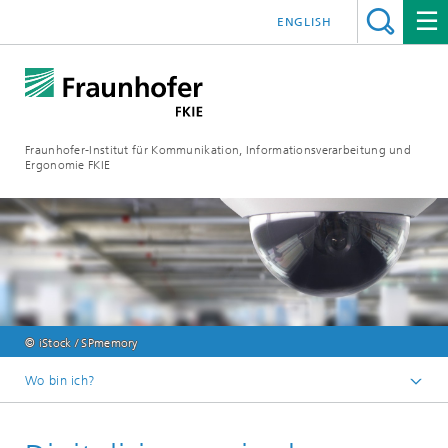
ENGLISH
Fraunhofer-Institut für Kommunikation, Informationsverarbeitung und
Ergonomie FKIE
© iStock / SPmemory
Wo bin ich?
Startseite
Advanced Solutions