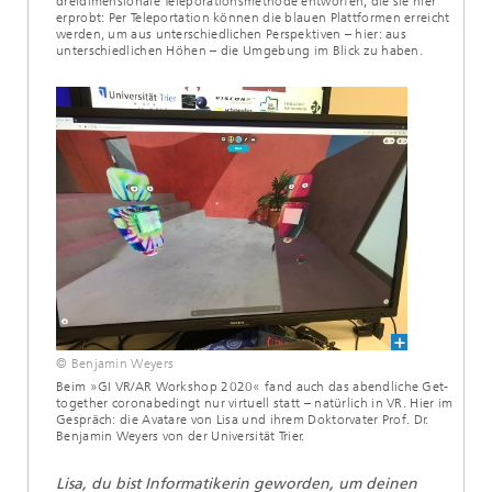
dreidimensionale Teleporationsmethode entworfen, die sie hier
erprobt: Per Teleportation können die blauen Plattformen erreicht
werden, um aus unterschiedlichen Perspektiven – hier: aus
unterschiedlichen Höhen – die Umgebung im Blick zu haben.
© Benjamin Weyers
Beim »GI VR/AR Workshop 2020« fand auch das abendliche Get-
together coronabedingt nur virtuell statt – natürlich in VR. Hier im
Gespräch: die Avatare von Lisa und ihrem Doktorvater Prof. Dr.
Benjamin Weyers von der Universität Trier.
Lisa, du bist Informatikerin geworden, um deinen