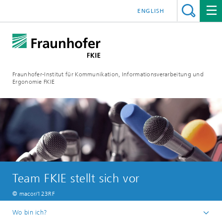
ENGLISH
Fraunhofer-Institut für Kommunikation, Informationsverarbeitung und
Ergonomie FKIE
Team FKIE stellt sich vor
© macor/123RF
Wo bin ich?