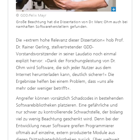
© GDD/Felix Mayr
Große Beachtung hat die Dissertation von Dr. Marc Ohm auch bei
namhaften Softwareherstellern gefunden.
Die »extrem hohe Relevanz dieser Dissertation« hob Prof.
Dr. Rainer Gerling, stellvertretender GDD-
Vorstandsvorsitzender in seiner Laudatio noch einmal
explizit hervor: »Dank der Forschungsleistung von Dr.
Ohm wird Software, die sich jeder Nutzer aus dem
Internet herunterladen kann, deutlich sicherer!« Die
Ergebnisse helfen bei einem Problem, dass »uns alle
mehr oder weniger betrifft«.
Angreifer können vorsätzlich Schadcodes in bestehenden
Softwarebibliotheken platzieren. Eine gefährliche und
nur schwer zu kontrollierende Schwachstelle, der bislang
viel zu wenig Beachtung geschenkt wird. Denn bei der
Entwicklung neuer Software greifen Programmierer
oftmals auf einzelne, extern produzierte Module aus
diesen Drittanbieterbibliotheken zurück. Über weltweit