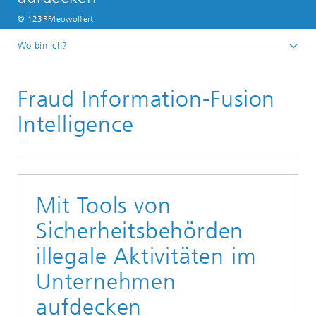
© 123RF/leowolfert
Wo bin ich?
Startseite
Fraud Information-Fusion
Newsroom
Presse
Intelligence
Mit Tools von
Sicherheitsbehörden
illegale Aktivitäten im
Unternehmen
aufdecken