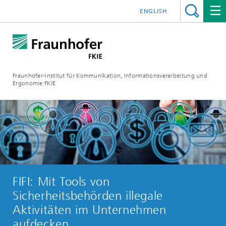
ENGLISH
Fraunhofer-Institut für Kommunikation, Informationsverarbeitung und
Ergonomie FKIE
FIFI: Mit Tools von
Sicherheitsbehörden illegale
Aktivitäten im Unternehmen
aufdecken