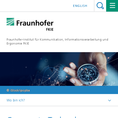
ENGLISH
Fraunhofer-Institut für Kommunikation, Informationsverarbeitung und
Ergonomie FKIE
© iStock/ipopba
Wo bin ich?
Startseite
Forschungsabteilungen